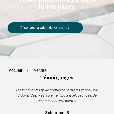
le Finistère
Découvrez la valeur de votre bien
Accueil
/
Vendre
Témoignages
« La vente a été rapide et efficace, le professionnalisme
d’Olivier Caër y est sûrement pour quelque chose. Je
recommande vivement. »
sy
Sébastien. B