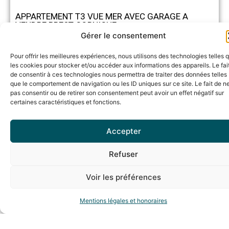
APPARTEMENT T3 VUE MER AVEC GARAGE A
VENDRE BREST CORNICHE
Gérer le consentement
BREST
Pour offrir les meilleures expériences, nous utilisons des technologies telles 
3
2
65
Pièces
Chambres
m²
les cookies pour stocker et/ou accéder aux informations des appareils. Le fai
de consentir à ces technologies nous permettra de traiter des données telles
que le comportement de navigation ou les ID uniques sur ce site. Le fait de n
pas consentir ou de retirer son consentement peut avoir un effet négatif sur
certaines caractéristiques et fonctions.
Accepter
Refuser
Voir les préférences
Mentions légales et honoraires